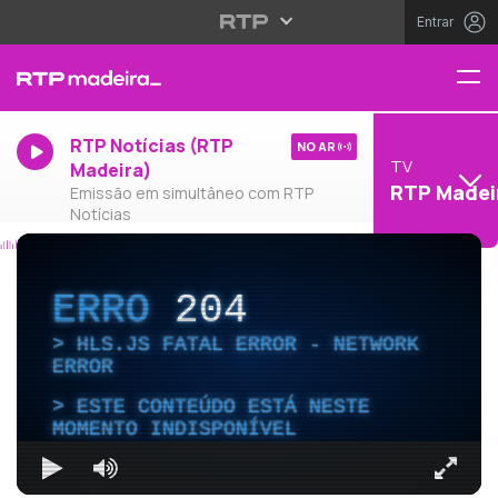
Entrar
RTP Notícias (RTP
NO AR
TV
Madeira)
RTP Madei
Emissão em simultâneo com RTP
Notícias
ERRO
204
HLS.JS FATAL ERROR - NETWORK
ERROR
ESTE CONTEÚDO ESTÁ NESTE
MOMENTO INDISPONÍVEL