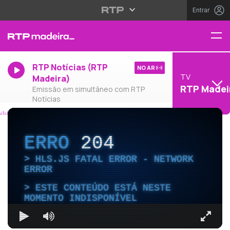
Entrar
RTP Notícias (RTP
NO AR
TV
Madeira)
RTP Madei
Emissão em simultâneo com RTP
Notícias
ERRO
204
HLS.JS FATAL ERROR - NETWORK
ERROR
ESTE CONTEÚDO ESTÁ NESTE
MOMENTO INDISPONÍVEL