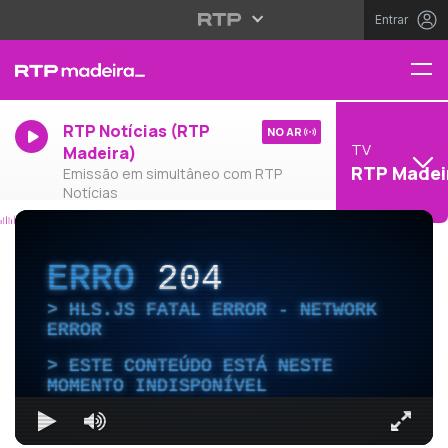
Entrar
RTP Notícias (RTP
NO AR
TV
Madeira)
RTP Madei
Emissão em simultâneo com RTP
Notícias
ERRO
204
HLS.JS FATAL ERROR - NETWORK
ERROR
ESTE CONTEÚDO ESTÁ NESTE
MOMENTO INDISPONÍVEL