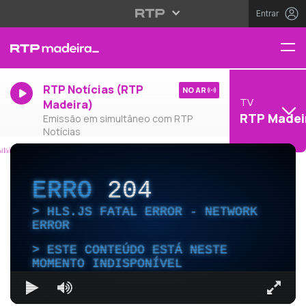
Entrar
RTP Notícias (RTP
NO AR
TV
Madeira)
RTP Madei
Emissão em simultâneo com RTP
Notícias
ERRO
204
HLS.JS FATAL ERROR - NETWORK
ERROR
ESTE CONTEÚDO ESTÁ NESTE
MOMENTO INDISPONÍVEL