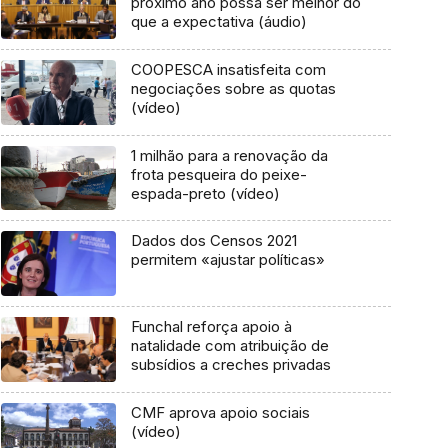
próximo ano possa ser melhor do
que a expectativa (áudio)
COOPESCA insatisfeita com
negociações sobre as quotas
(vídeo)
1 milhão para a renovação da
frota pesqueira do peixe-
espada-preto (vídeo)
Dados dos Censos 2021
permitem «ajustar políticas»
Funchal reforça apoio à
natalidade com atribuição de
subsídios a creches privadas
CMF aprova apoio sociais
(vídeo)