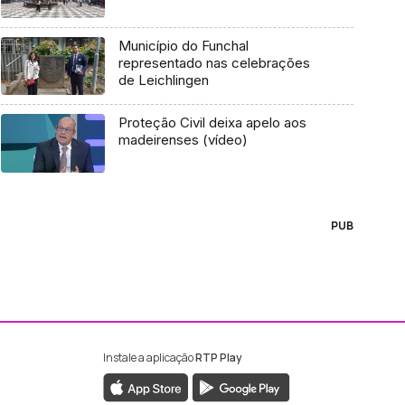
Município do Funchal
representado nas celebrações
de Leichlingen
Proteção Civil deixa apelo aos
madeirenses (vídeo)
PUB
Instale a aplicação
RTP Play
ebook da RTP Madeira
nstagram da RTP Madeira