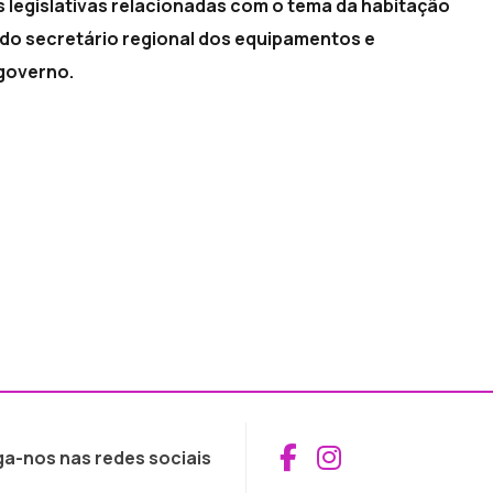
s legislativas relacionadas com o tema da habitação
s do secretário regional dos equipamentos e
 governo.
Aceder ao Fac
Aceder ao I
ga-nos nas redes sociais