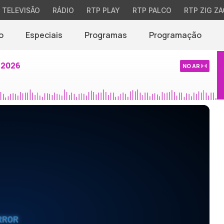
TELEVISÃO
RÁDIO
RTP PLAY
RTP PALCO
RTP ZIG ZA
o
Especiais
Programas
Programação
 2026
NO AR
RROR