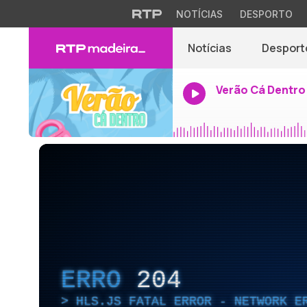
NOTÍCIAS
DESPORTO
Notícias
Desport
Verão Cá Dentro
ERRO
204
HLS.JS FATAL ERROR - NETWORK E