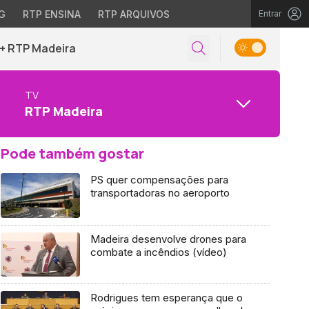
G
RTP ENSINA
RTP ARQUIVOS
Entrar
+ RTP Madeira
TV
RTP Madeira
Pode também gostar
PS quer compensações para
transportadoras no aeroporto
Madeira desenvolve drones para
combate a incêndios (vídeo)
Rodrigues tem esperança que o