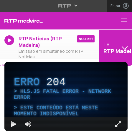
Entrar
RTP Notícias (RTP
NO AR
TV
Madeira)
RTP Madei
Emissão em simultâneo com RTP
Notícias
ERRO
204
HLS.JS FATAL ERROR - NETWORK
ERROR
ESTE CONTEÚDO ESTÁ NESTE
MOMENTO INDISPONÍVEL