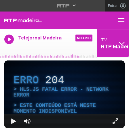
Entrar
Telejornal Madeira
NO AR
TV
RTP Madei
ERRO
204
HLS.JS FATAL ERROR - NETWORK
ERROR
ESTE CONTEÚDO ESTÁ NESTE
MOMENTO INDISPONÍVEL