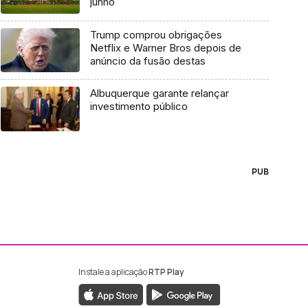
junho
Trump comprou obrigações
Netflix e Warner Bros depois de
anúncio da fusão destas
Albuquerque garante relançar
investimento público
PUB
Instale a aplicação
RTP Play
ebook da RTP Madeira
nstagram da RTP Madeira