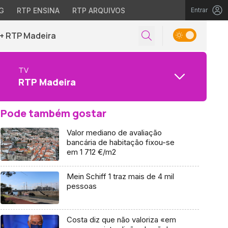
G
RTP ENSINA
RTP ARQUIVOS
Entrar
+ RTP Madeira
TV
RTP Madeira
Pode também gostar
Valor mediano de avaliação
bancária de habitação fixou-se
em 1 712 €/m2
Mein Schiff 1 traz mais de 4 mil
pessoas
Costa diz que não valoriza «em