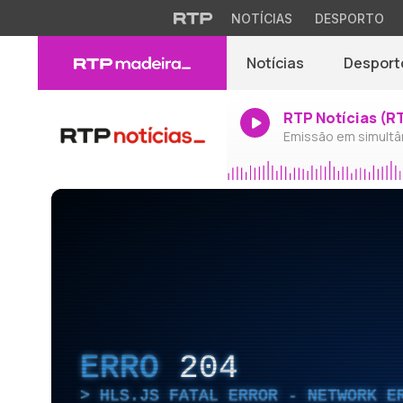
NOTÍCIAS
DESPORTO
Notícias
Desport
RTP Notícias (R
Emissão em simultâ
ERRO
204
HLS.JS FATAL ERROR - NETWORK E