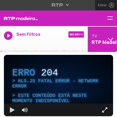
Entrar
Sem Filtros
NO AR
TV
RTP Madei
ERRO
204
HLS.JS FATAL ERROR - NETWORK
ERROR
ESTE CONTEÚDO ESTÁ NESTE
MOMENTO INDISPONÍVEL