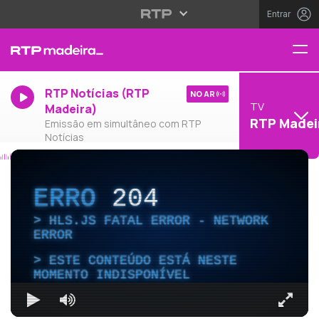
Entrar
RTP Notícias (RTP
NO AR
TV
Madeira)
RTP Madei
Emissão em simultâneo com RTP
Notícias
ERRO
204
HLS.JS FATAL ERROR - NETWORK
ERROR
ESTE CONTEÚDO ESTÁ NESTE
MOMENTO INDISPONÍVEL