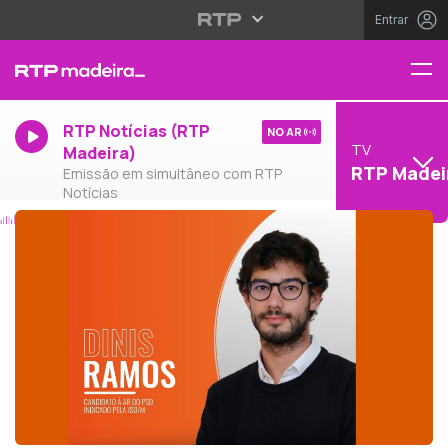
Entrar
RTP Notícias (RTP
NO AR
TV
Madeira)
RTP Madei
Emissão em simultâneo com RTP
Notícias