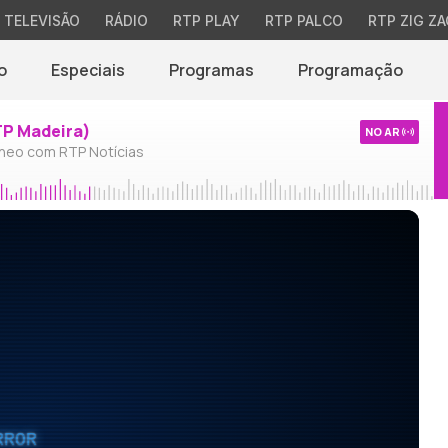
TELEVISÃO
RÁDIO
RTP PLAY
RTP PALCO
RTP ZIG ZA
o
Especiais
Programas
Programação
TP Madeira)
NO AR
neo com RTP Notícias
RROR