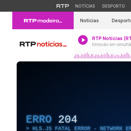
NOTÍCIAS
DESPORTO
Notícias
Desport
RTP Notícias (R
Emissão em simultâ
ERRO
204
HLS.JS FATAL ERROR - NETWORK E