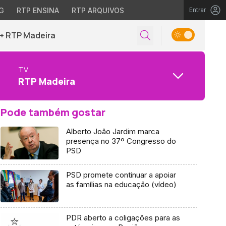
G
RTP ENSINA
RTP ARQUIVOS
Entrar
+ RTP Madeira
TV
RTP Madeira
Pode também gostar
Alberto João Jardim marca
presença no 37º Congresso do
PSD
PSD promete continuar a apoiar
as famílias na educação (vídeo)
PDR aberto a coligações para as