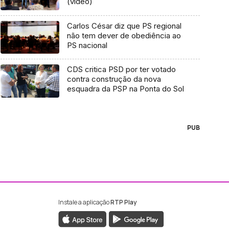
(vídeo)
Carlos César diz que PS regional
não tem dever de obediência ao
PS nacional
CDS critica PSD por ter votado
contra construção da nova
esquadra da PSP na Ponta do Sol
PUB
Instale a aplicação
RTP Play
ebook da RTP Madeira
nstagram da RTP Madeira