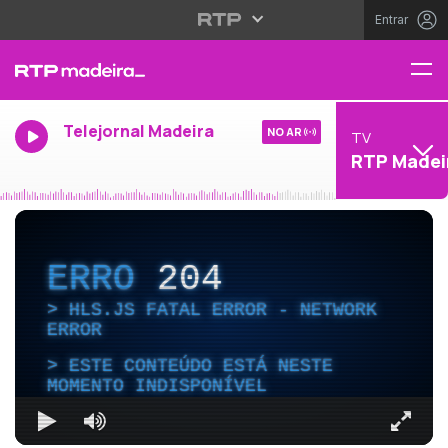
Entrar
Telejornal Madeira
NO AR
TV
RTP Madei
ERRO
204
HLS.JS FATAL ERROR - NETWORK
ERROR
ESTE CONTEÚDO ESTÁ NESTE
MOMENTO INDISPONÍVEL