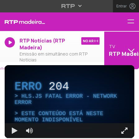
Entrar
RTP Notícias (RTP
NO AR
TV
Madeira)
RTP Madei
Emissão em simultâneo com RTP
Notícias
ERRO
204
HLS.JS FATAL ERROR - NETWORK
ERROR
ESTE CONTEÚDO ESTÁ NESTE
MOMENTO INDISPONÍVEL