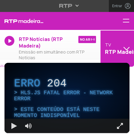
Entrar
RTP Notícias (RTP
NO AR
TV
Madeira)
RTP Madei
Emissão em simultâneo com RTP
Notícias
ERRO
204
HLS.JS FATAL ERROR - NETWORK
ERROR
ESTE CONTEÚDO ESTÁ NESTE
MOMENTO INDISPONÍVEL