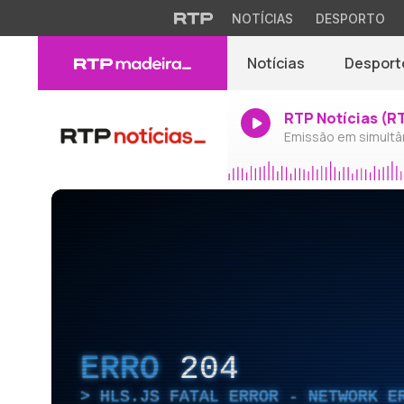
NOTÍCIAS
DESPORTO
Notícias
Desport
RTP Notícias (R
Emissão em simultâ
ERRO
204
HLS.JS FATAL ERROR - NETWORK E