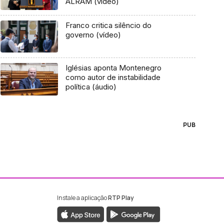
ALRAM (vídeo)
Franco critica silêncio do
governo (vídeo)
Iglésias aponta Montenegro
como autor de instabilidade
política (áudio)
PUB
Instale a aplicação
RTP Play
ebook da RTP Madeira
nstagram da RTP Madeira