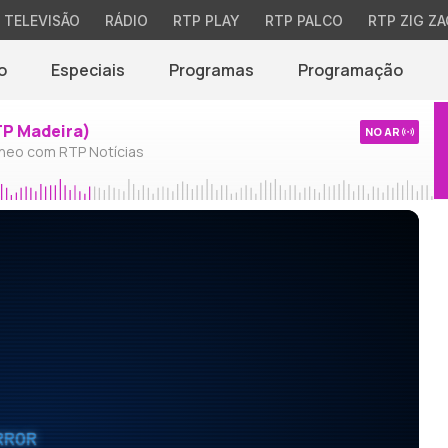
TELEVISÃO
RÁDIO
RTP PLAY
RTP PALCO
RTP ZIG ZA
o
Especiais
Programas
Programação
TP Madeira)
NO AR
neo com RTP Notícias
RROR