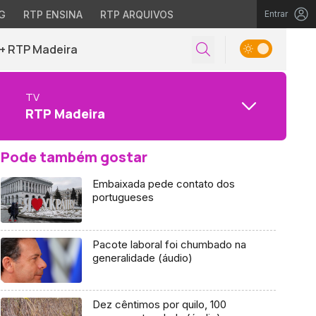
G
RTP ENSINA
RTP ARQUIVOS
Entrar
+ RTP Madeira
TV
RTP Madeira
Pode também gostar
Embaixada pede contato dos
portugueses
Pacote laboral foi chumbado na
generalidade (áudio)
Dez cêntimos por quilo, 100