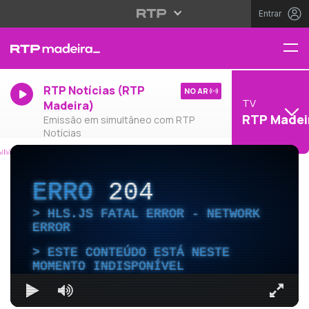
Entrar
RTP Notícias (RTP
NO AR
TV
Madeira)
RTP Madei
Emissão em simultâneo com RTP
Notícias
ERRO
204
HLS.JS FATAL ERROR - NETWORK
ERROR
ESTE CONTEÚDO ESTÁ NESTE
MOMENTO INDISPONÍVEL