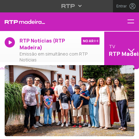
Entrar
RTP Notícias (RTP
NO AR
TV
Madeira)
RTP Madei
Emissão em simultâneo com RTP
Notícias