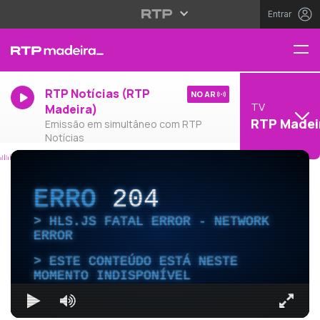
Entrar
RTP Notícias (RTP
NO AR
TV
Madeira)
RTP Madei
Emissão em simultâneo com RTP
Notícias
ERRO
204
HLS.JS FATAL ERROR - NETWORK
ERROR
ESTE CONTEÚDO ESTÁ NESTE
MOMENTO INDISPONÍVEL