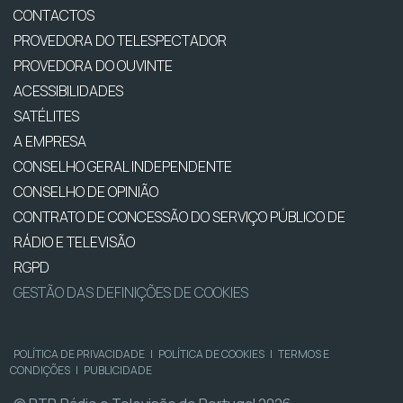
CONTACTOS
PROVEDORA DO TELESPECTADOR
PROVEDORA DO OUVINTE
ACESSIBILIDADES
SATÉLITES
A EMPRESA
CONSELHO GERAL INDEPENDENTE
CONSELHO DE OPINIÃO
CONTRATO DE CONCESSÃO DO SERVIÇO PÚBLICO DE
RÁDIO E TELEVISÃO
RGPD
GESTÃO DAS DEFINIÇÕES DE COOKIES
POLÍTICA DE PRIVACIDADE
|
POLÍTICA DE COOKIES
|
TERMOS E
CONDIÇÕES
|
PUBLICIDADE