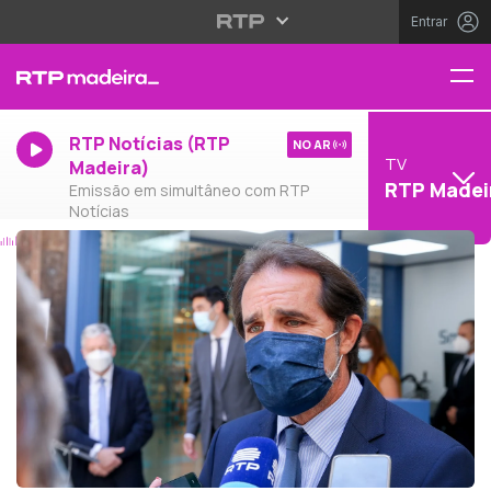
Entrar
RTP Notícias (RTP
NO AR
TV
Madeira)
RTP Madei
Emissão em simultâneo com RTP
Notícias