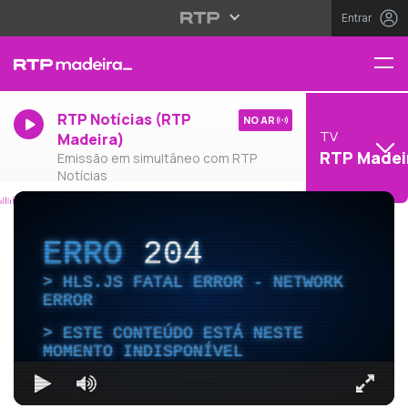
Entrar
RTP Notícias (RTP
NO AR
TV
Madeira)
RTP Madei
Emissão em simultâneo com RTP
Notícias
ERRO
204
HLS.JS FATAL ERROR - NETWORK
ERROR
ESTE CONTEÚDO ESTÁ NESTE
MOMENTO INDISPONÍVEL