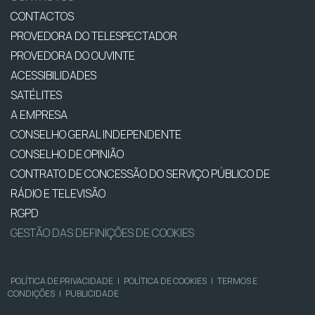
CONTACTOS
PROVEDORA DO TELESPECTADOR
PROVEDORA DO OUVINTE
ACESSIBILIDADES
SATÉLITES
A EMPRESA
CONSELHO GERAL INDEPENDENTE
CONSELHO DE OPINIÃO
CONTRATO DE CONCESSÃO DO SERVIÇO PÚBLICO DE
RÁDIO E TELEVISÃO
RGPD
GESTÃO DAS DEFINIÇÕES DE COOKIES
POLÍTICA DE PRIVACIDADE
|
POLÍTICA DE COOKIES
|
TERMOS E
CONDIÇÕES
|
PUBLICIDADE