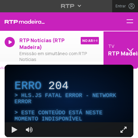
Entrar
RTP Notícias (RTP
NO AR
TV
Madeira)
RTP Madei
Emissão em simultâneo com RTP
Notícias
ERRO
204
HLS.JS FATAL ERROR - NETWORK
ERROR
ESTE CONTEÚDO ESTÁ NESTE
MOMENTO INDISPONÍVEL