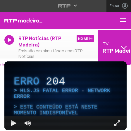
Entrar
RTP Notícias (RTP
NO AR
TV
Madeira)
RTP Madei
Emissão em simultâneo com RTP
Notícias
ERRO
204
HLS.JS FATAL ERROR - NETWORK
ERROR
ESTE CONTEÚDO ESTÁ NESTE
MOMENTO INDISPONÍVEL