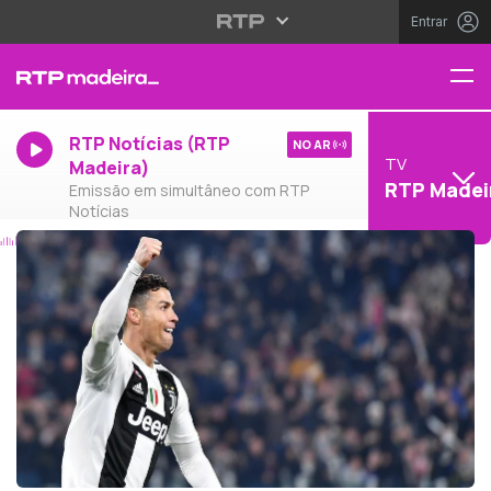
Entrar
RTP Notícias (RTP
NO AR
TV
Madeira)
RTP Madei
Emissão em simultâneo com RTP
Notícias