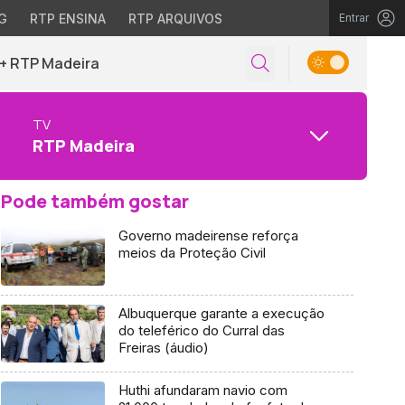
G
RTP ENSINA
RTP ARQUIVOS
Entrar
+ RTP Madeira
TV
RTP Madeira
Pode também gostar
Governo madeirense reforça
meios da Proteção Civil
Albuquerque garante a execução
do teleférico do Curral das
Freiras (áudio)
Huthi afundaram navio com