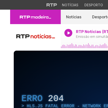
NOTÍCIAS
DESPORTO
Notícias
Desport
RTP Notícias (R
Emissão em simultâ
ERRO
204
HLS.JS FATAL ERROR - NETWORK E