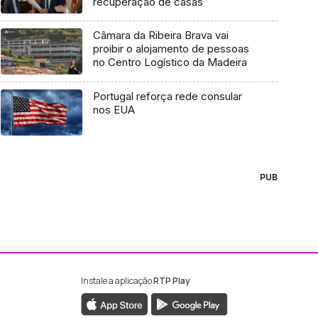
recuperação de casas
Câmara da Ribeira Brava vai
proibir o alojamento de pessoas
no Centro Logístico da Madeira
Portugal reforça rede consular
nos EUA
PUB
Instale a aplicação
RTP Play
ebook da RTP Madeira
nstagram da RTP Madeira