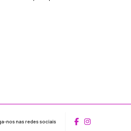
Aceder ao Fac
Aceder ao I
ga-nos nas redes sociais