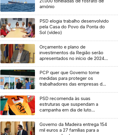
21.000 toneladas de fosfato de
amónio
PSD elogia trabalho desenvolvido
pela Casa do Povo da Ponta do
Sol (vídeo)
Orçamento e plano de
investimentos da Região serão
apresentados no início de 2024
(áudio)
PCP quer que Governo tome
medidas para proteger os
trabalhadores das empresas de
handling (Vídeo)
PSD recomenda às suas
estruturas que suspendam a
campanha em dia de luto
nacional
Governo da Madeira entrega 154
mil euros a 27 famílias para a