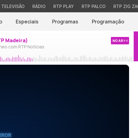
TELEVISÃO
RÁDIO
RTP PLAY
RTP PALCO
RTP ZIG ZA
o
Especiais
Programas
Programação
TP Madeira)
NO AR
neo com RTP Notícias
RROR