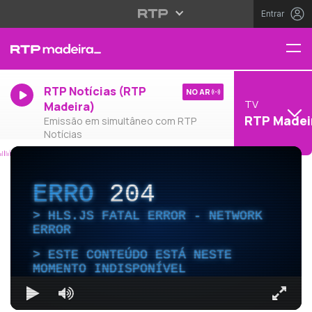
Entrar
RTP Notícias (RTP
NO AR
TV
Madeira)
RTP Madei
Emissão em simultâneo com RTP
Notícias
ERRO
204
HLS.JS FATAL ERROR - NETWORK
ERROR
ESTE CONTEÚDO ESTÁ NESTE
MOMENTO INDISPONÍVEL