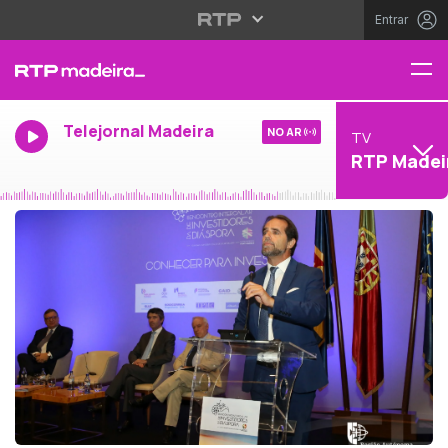
Entrar
Telejornal Madeira
NO AR
TV
RTP Madei