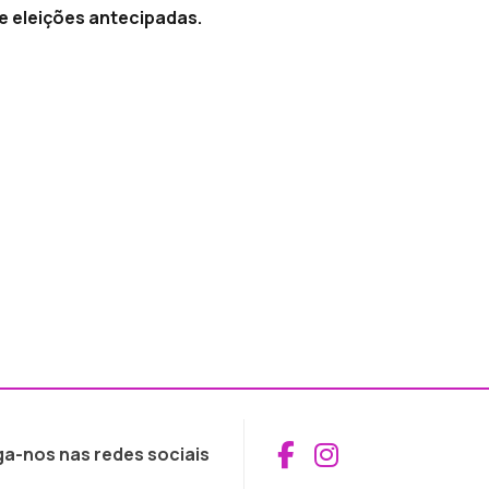
e eleições antecipadas.
Aceder ao Fac
Aceder ao I
ga-nos nas redes sociais