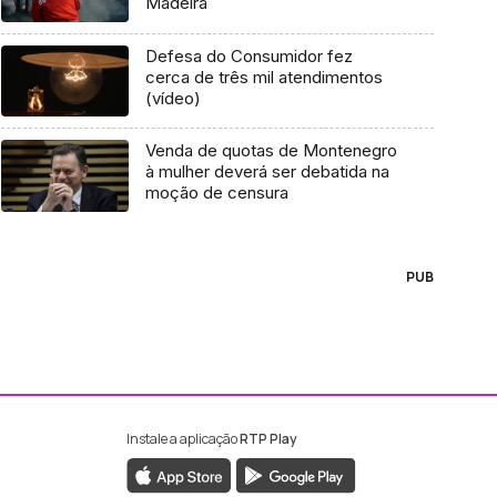
Madeira
Defesa do Consumidor fez
cerca de três mil atendimentos
(vídeo)
Venda de quotas de Montenegro
à mulher deverá ser debatida na
moção de censura
PUB
Instale a aplicação
RTP Play
ebook da RTP Madeira
nstagram da RTP Madeira