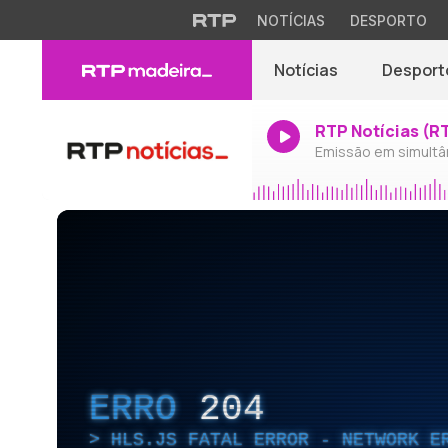
NOTÍCIAS
DESPORTO
Notícias
Desport
RTP Notícias (R
Emissão em simultâ
ERRO
204
HLS.JS FATAL ERROR - NETWORK E