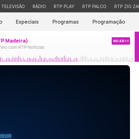
TELEVISÃO
RÁDIO
RTP PLAY
RTP PALCO
RTP ZIG ZA
o
Especiais
Programas
Programação
TP Madeira)
NO AR
neo com RTP Notícias
RROR