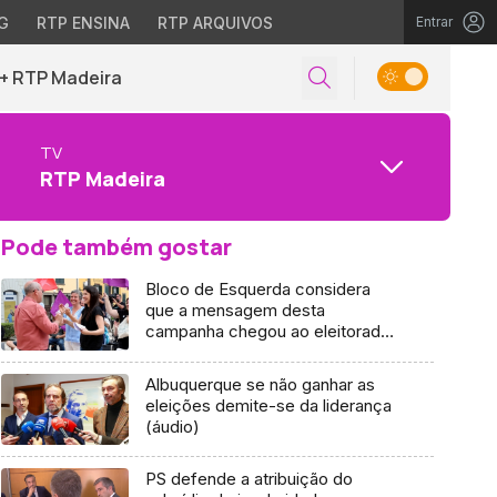
G
RTP ENSINA
RTP ARQUIVOS
Entrar
+ RTP Madeira
TV
RTP Madeira
Pode também gostar
Bloco de Esquerda considera
que a mensagem desta
campanha chegou ao eleitorado
(áudio)
Albuquerque se não ganhar as
eleições demite-se da liderança
(áudio)
PS defende a atribuição do