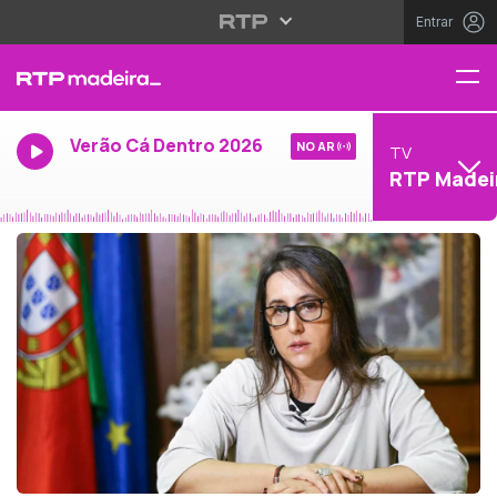
Entrar
Verão Cá Dentro 2026
NO AR
TV
RTP Madei