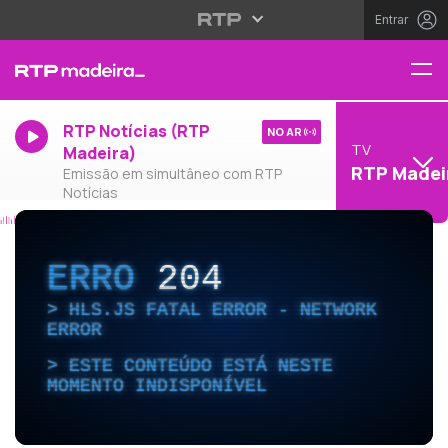
Entrar
RTP Notícias (RTP
NO AR
TV
Madeira)
RTP Madei
Emissão em simultâneo com RTP
Notícias
ERRO
204
HLS.JS FATAL ERROR - NETWORK
ERROR
ESTE CONTEÚDO ESTÁ NESTE
MOMENTO INDISPONÍVEL