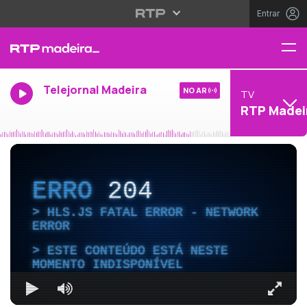
Entrar
Telejornal Madeira
NO AR
TV
RTP Madei
ERRO
204
HLS.JS FATAL ERROR - NETWORK
ERROR
ESTE CONTEÚDO ESTÁ NESTE
MOMENTO INDISPONÍVEL