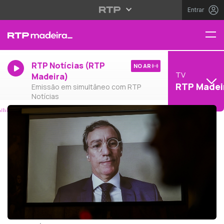
Entrar
RTP Notícias (RTP
NO AR
TV
Madeira)
RTP Madei
Emissão em simultâneo com RTP
Notícias