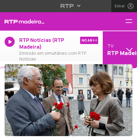
Entrar
RTP Notícias (RTP
NO AR
TV
Madeira)
RTP Madei
Emissão em simultâneo com RTP
Notícias