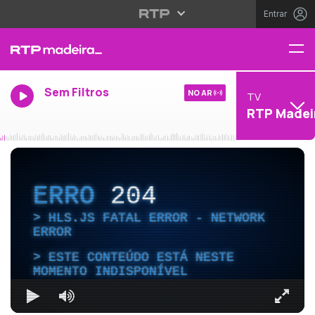
Entrar
Sem Filtros
NO AR
TV
RTP Madei
ERRO
204
HLS.JS FATAL ERROR - NETWORK
ERROR
ESTE CONTEÚDO ESTÁ NESTE
MOMENTO INDISPONÍVEL