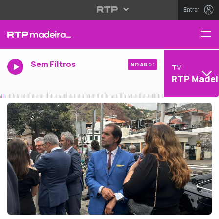
Entrar
Sem Filtros
NO AR
TV
RTP Madei