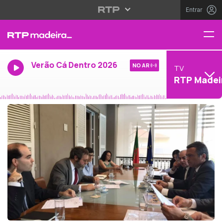
Entrar
Verão Cá Dentro 2026
NO AR
TV
RTP Madei