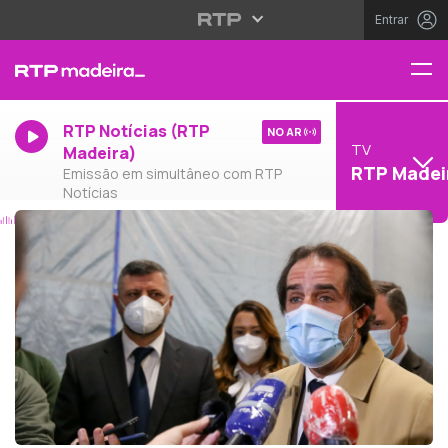
Entrar
RTP Notícias (RTP
NO AR
TV
Madeira)
RTP Madei
Emissão em simultâneo com RTP
Notícias