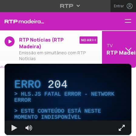
Entrar
RTP Notícias (RTP
NO AR
TV
Madeira)
RTP Madei
Emissão em simultâneo com RTP
Notícias
ERRO
204
HLS.JS FATAL ERROR - NETWORK
ERROR
ESTE CONTEÚDO ESTÁ NESTE
MOMENTO INDISPONÍVEL