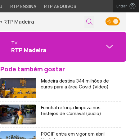
G
RTP ENSINA
RTP ARQUIVOS
Entrar
+ RTP Madeira
TV
RTP Madeira
Pode também gostar
Madeira destina 344 milhões de
euros para a área Covid (Vídeo)
Funchal reforça limpeza nos
festejos de Carnaval (áudio)
POCIF entra em vigor em abril