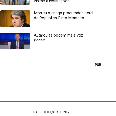
visitas a instituições
Morreu o antigo procurador-geral
da República Pinto Monteiro
Autarquias pedem mais voz
(vídeo)
PUB
Instale a aplicação
RTP Play