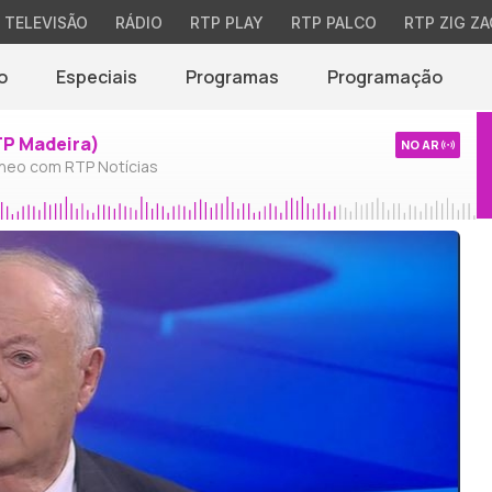
TELEVISÃO
RÁDIO
RTP PLAY
RTP PALCO
RTP ZIG ZA
o
Especiais
Programas
Programação
TP Madeira)
NO AR
neo com RTP Notícias