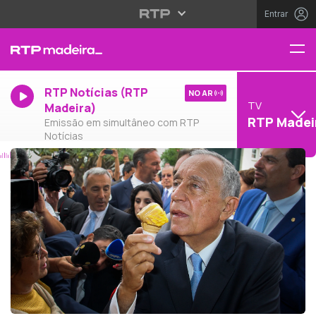
Entrar
RTP Notícias (RTP
NO AR
TV
Madeira)
RTP Madei
Emissão em simultâneo com RTP
Notícias