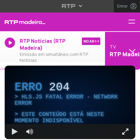
Entrar
RTP Notícias (RTP
NO AR
TV
Madeira)
RTP Madei
Emissão em simultâneo com RTP
Notícias
ERRO
204
HLS.JS FATAL ERROR - NETWORK
ERROR
ESTE CONTEÚDO ESTÁ NESTE
MOMENTO INDISPONÍVEL