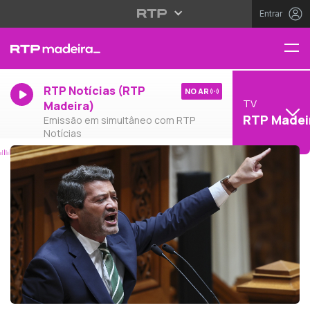
Entrar
RTP Notícias (RTP
NO AR
TV
Madeira)
RTP Madei
Emissão em simultâneo com RTP
Notícias