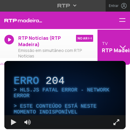
Entrar
RTP Notícias (RTP
NO AR
TV
Madeira)
RTP Madei
Emissão em simultâneo com RTP
Notícias
ERRO
204
HLS.JS FATAL ERROR - NETWORK
ERROR
ESTE CONTEÚDO ESTÁ NESTE
MOMENTO INDISPONÍVEL