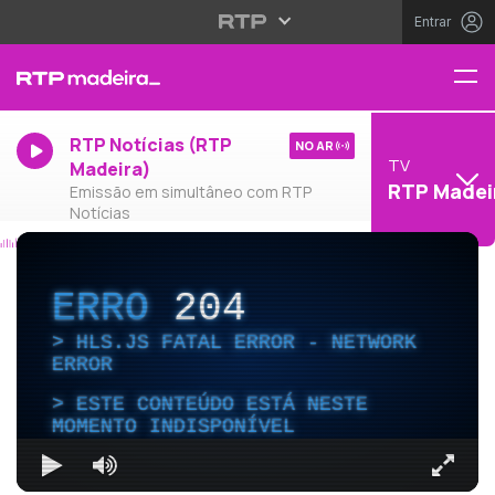
Entrar
RTP Notícias (RTP
NO AR
TV
Madeira)
RTP Madei
Emissão em simultâneo com RTP
Notícias
ERRO
204
HLS.JS FATAL ERROR - NETWORK
ERROR
ESTE CONTEÚDO ESTÁ NESTE
MOMENTO INDISPONÍVEL