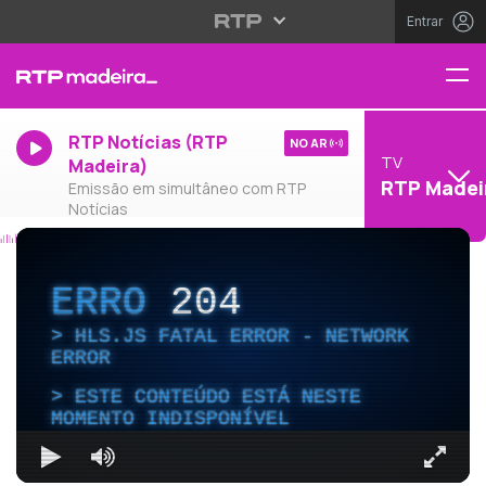
Entrar
RTP Notícias (RTP
NO AR
TV
Madeira)
RTP Madei
Emissão em simultâneo com RTP
Notícias
ERRO
204
HLS.JS FATAL ERROR - NETWORK
ERROR
ESTE CONTEÚDO ESTÁ NESTE
MOMENTO INDISPONÍVEL