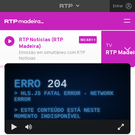
Entrar
RTP Notícias (RTP
NO AR
TV
Madeira)
RTP Madei
Emissão em simultâneo com RTP
Notícias
ERRO
204
HLS.JS FATAL ERROR - NETWORK
ERROR
ESTE CONTEÚDO ESTÁ NESTE
MOMENTO INDISPONÍVEL