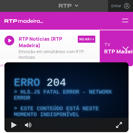
Entrar
RTP Notícias (RTP
NO AR
TV
Madeira)
RTP Madei
Emissão em simultâneo com RTP
Notícias
ERRO
204
HLS.JS FATAL ERROR - NETWORK
ERROR
ESTE CONTEÚDO ESTÁ NESTE
MOMENTO INDISPONÍVEL