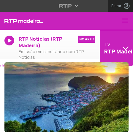
Entrar
RTP Notícias (RTP
NO AR
TV
Madeira)
RTP Madei
Emissão em simultâneo com RTP
Notícias