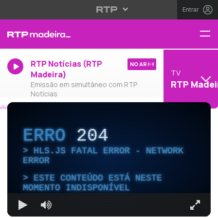
Entrar
RTP Notícias (RTP
NO AR
TV
Madeira)
RTP Madei
Emissão em simultâneo com RTP
Notícias
ERRO
204
HLS.JS FATAL ERROR - NETWORK
ERROR
ESTE CONTEÚDO ESTÁ NESTE
MOMENTO INDISPONÍVEL