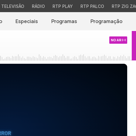
TELEVISÃO
RÁDIO
RTP PLAY
RTP PALCO
RTP ZIG ZA
o
Especiais
Programas
Programação
NO AR
RROR