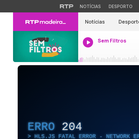
NOTÍCIAS
DESPORTO
Notícias
Desport
Sem Filtros
ERRO
204
HLS.JS FATAL ERROR - NETWORK E