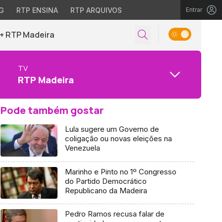
G
RTP ENSINA
RTP ARQUIVOS
Entrar
+ RTP Madeira
TV
RTP Madeira
Pode também gostar
Lula sugere um Governo de
coligação ou novas eleições na
Venezuela
Marinho e Pinto no 1º Congresso
do Partido Democrático
Republicano da Madeira
Pedro Ramos recusa falar de