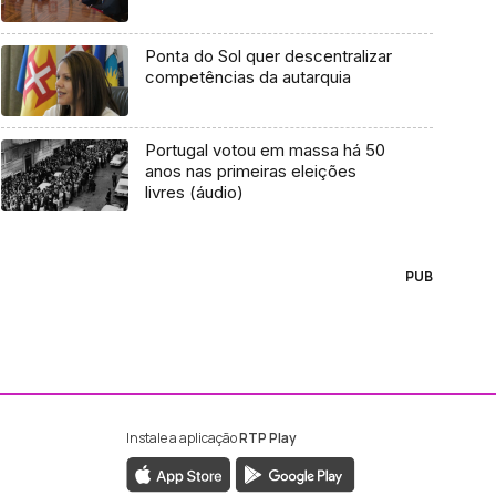
Ponta do Sol quer descentralizar
competências da autarquia
Portugal votou em massa há 50
anos nas primeiras eleições
livres (áudio)
PUB
Instale a aplicação
RTP Play
ebook da RTP Madeira
nstagram da RTP Madeira